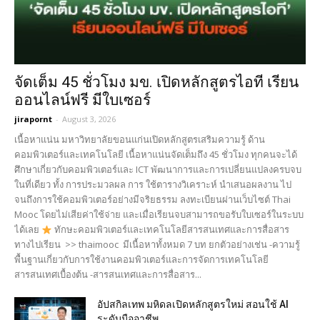
จัดเต็ม 45 ชั่วโมง มข. เปิดหลักสูตรไอที เรียน
ออนไลน์ฟรี มีใบเซอร์
jirapornt
-
August 3, 2026
เนื้อหาแน่น มหาวิทยาลัยขอนแก่นเปิดหลักสูตรเสริมความรู้ ด้าน
คอมพิวเตอร์และเทคโนโลยี เนื้อหาแน่นจัดเต็มถึง 45 ชั่วโมง ทุกคนจะได้
ศึกษาเกี่ยวกับคอมพิวเตอร์และ ICT พัฒนาการและการเปลี่ยนแปลงครบจบ
ในที่เดียว ทั้ง การประมวลผล การ ใช้ตารางวิเคราะห์ นำเสนอผลงาน ไป
จนถึงการใช้คอมพิวเตอร์อย่างมีจริยธรรม ลงทะเบียนผ่านเว็บไซต์ Thai
Mooc โดยไม่เสียค่าใช้จ่าย และเมื่อเรียนจบสามารถขอรับใบเซอร์ในระบบ
ได้เลย
ทักษะคอมพิวเตอร์และเทคโนโลยีสารสนเทศและการสื่อสาร
ทางไปเรียน >> thaimooc มีเนื้อหาทั้งหมด 7 บท ยกตัวอย่างเช่น -ความรู้
พื้นฐานเกี่ยวกับการใช้งานคอมพิวเตอร์และการจัดการเทคโนโลยี
สารสนเทศเบื้องต้น -สารสนเทศและการสื่อสาร...
อัปสกิลเทพ มหิดลเปิดหลักสูตรใหม่ สอนใช้ AI
ระดับมืออาชีพ