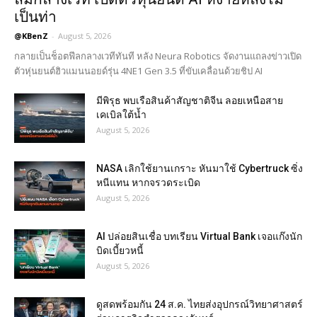
เป็นท่า
@KBenZ
-
August 5, 2026
กลายเป็นช็อตฟีลกลางเวทีทันที หลัง Neura Robotics จัดงานแถลงข่าวเปิด
ตัวหุ่นยนต์ฮิวแมนนอยด์รุ่น 4NE1 Gen 3.5 ที่ขับเคลื่อนด้วยชิป AI
มีพิรุธ พบเรือสินค้าสัญชาติจีน ลอยเหนือสาย
เคเบิลใต้น้ำ
August 5, 2026
NASA เลิกใช้ยานเกราะ หันมาใช้ Cybertruck ซิ่ง
หนีแทน หากจรวดระเบิด
August 5, 2026
AI ปล่อยสินเชื่อ บทเรียน Virtual Bank เจอแก๊งนัก
บิดเบี้ยวหนี้
August 5, 2026
ดูสดพร้อมกัน 24 ส.ค. ไทยส่งอุปกรณ์วิทยาศาสตร์