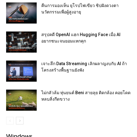
คืนการมองเห็น ยุโรปไฟเขียว ชิปฝังดวงตา
นวัตกรรมเพื่อผู้สูงอายุ
สรุปคดี OpenAI แฮก Hugging Face เมื่อ AI
อยากชนะจนยอมแหกคุก
เจาะลึก Data Streaming เลิกผลาญงบกับ AI ถ้า
โครงสร้างพื้นฐานยังพัง
ไม่กลัวล้ม หุ่นยนต์ Beni สายลุย ติดกล้อง คอยโดด
หลบสิ่งกีดขวาง
Windows