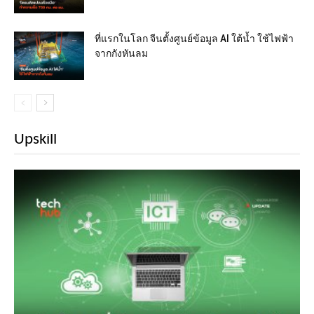
ที่แรกในโลก จีนตั้งศูนย์ข้อมูล AI ใต้น้ำ ใช้ไฟฟ้า
จากกังหันลม
Upskill