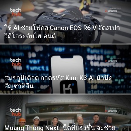
ใช้ AI ช่วยโฟกัส Canon EOS R6 V จัดสเปก
วิดีโอระดับไฮเอนด์
สมรภูมิเดือด ถอดรหัส Kimi K3 AI ม้ามืด
สัญชาติจีน
Muang Thong Next เน็ตที่แรงขึ้น จะช่วย