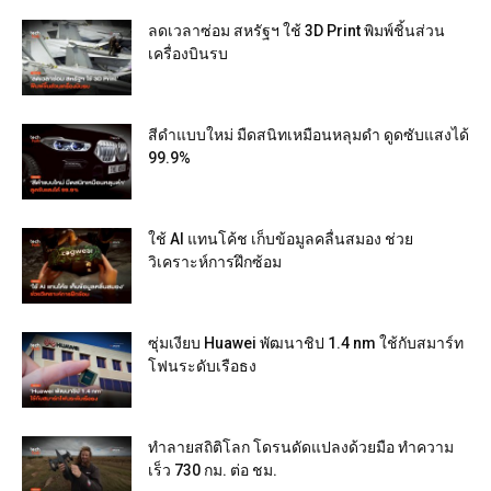
ลดเวลาซ่อม สหรัฐฯ ใช้ 3D Print พิมพ์ชิ้นส่วน
เครื่องบินรบ
สีดำแบบใหม่ มืดสนิทเหมือนหลุมดำ ดูดซับแสงได้
99.9%
ใช้ AI แทนโค้ช เก็บข้อมูลคลื่นสมอง ช่วย
วิเคราะห์การฝึกซ้อม
ซุ่มเงียบ Huawei พัฒนาชิป 1.4 nm ใช้กับสมาร์ท
โฟนระดับเรือธง
ทำลายสถิติโลก โดรนดัดแปลงด้วยมือ ทำความ
เร็ว 730 กม. ต่อ ชม.