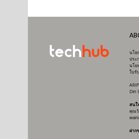
AB
นโยบ
ประก
นโยบ
ใบรั
ARIP
Din 
สนใ
คุณว
wanv
ฝากข