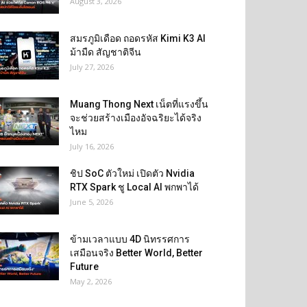
August 3, 2026
สมรภูมิเดือด ถอดรหัส Kimi K3 AI
ม้ามืด สัญชาติจีน
July 27, 2026
Muang Thong Next เน็ตที่แรงขึ้น
จะช่วยสร้างเมืองอัจฉริยะได้จริง
ไหม
July 16, 2026
ชิป SoC ตัวใหม่ เปิดตัว Nvidia
RTX Spark ชู Local AI พกพาได้
June 5, 2026
ข้ามเวลาแบบ 4D นิทรรศการ
เสมือนจริง Better World, Better
Future
May 2, 2026