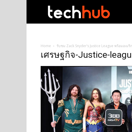
techhub
Home
รับชม Zack Snyder’s Justice League พร้อมอเมริ
เศรษฐกิจ-Justice-lea