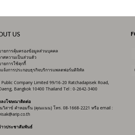
F
OUT US
ายการคุ้มครองข้อมูลส่วนบุคคล
าศความเป็นส่วนตัว
ายการใช้คุกกี้
บแจ้งการประกอบธุรกิจบริการแพลตฟอร์มดิจิทัล
 Public Company Limited 99/16-20 Ratchadapisek Road,
Daeng, Bangkok 10400 Thailand Tel : 0-2642-3400
จลงโฆษณาติดต่อ
ันวิสาข์ คำหอมรื่น (คุณแนน) โทร. 08-1668-2221 หรือ email :
isak@arip.co.th
่าวประชาสัมพันธ์