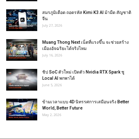
สมรภูมิเดือด ถอดรหัส Kimi K3 AI ม้ามืด สัญชาติ
จีน
July 27, 2026
Muang Thong Next เน็ตที่แรงขึ้น จะช่วยสร้าง
เมืองอัจฉริยะได้จริงไหม
July 16, 2026
ชิป SoC ตัวใหม่ เปิดตัว Nvidia RTX Spark ชู
Local AI พกพาได้
June 5, 2026
ข้ามเวลาแบบ 4D นิทรรศการเสมือนจริง Better
World, Better Future
May 2, 2026