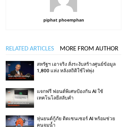
piphat phoemphan
RELATED ARTICLES
MORE FROM AUTHOR
สหรัฐฯ เอาจริง สั่งระงับสร้างศูนย์ข้อมูล
1,800 แห่ง หลังสถิติใช้ไฟพุ่ง
แจกฟรี ฟอนต์พิเศษป้องกัน AI ใช้
เทคโนโลยีสลับคำ
หุ่นยนต์กู้ภัย ติดเซนเซอร์ AI พร้อมช่วย
คนจมน้ำ