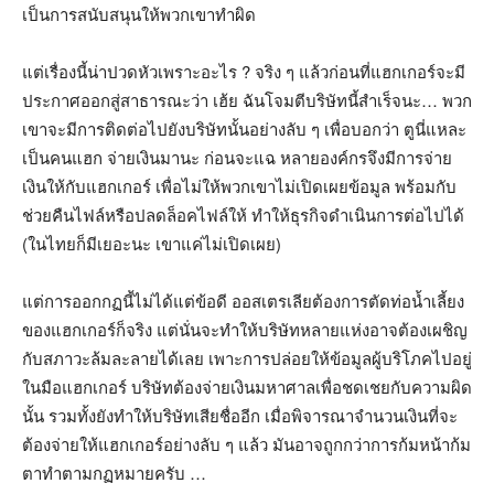
เป็นการสนับสนุนให้พวกเขาทำผิด
แต่เรื่องนี้น่าปวดหัวเพราะอะไร ? จริง ๆ แล้วก่อนที่แฮกเกอร์จะมี
ประกาศออกสู่สาธารณะว่า เฮ้ย ฉันโจมตีบริษัทนี้สำเร็จนะ… พวก
เขาจะมีการติดต่อไปยังบริษัทนั้นอย่างลับ ๆ เพื่อบอกว่า ตูนี่แหละ
เป็นคนแฮก จ่ายเงินมานะ ก่อนจะแฉ หลายองค์กรจึงมีการจ่าย
เงินให้กับแฮกเกอร์ เพื่อไม่ให้พวกเขาไม่เปิดเผยข้อมูล พร้อมกับ
ช่วยคืนไฟล์หรือปลดล็อคไฟล์ให้ ทำให้ธุรกิจดำเนินการต่อไปได้
(ในไทยก็มีเยอะนะ เขาแค่ไม่เปิดเผย)
แต่การออกกฏนี้ไม่ได้แต่ข้อดี ออสเตรเลียต้องการตัดท่อน้ำเลี้ยง
ของแฮกเกอร์ก็จริง แต่นั่นจะทำให้บริษัทหลายแห่งอาจต้องเผชิญ
กับสภาวะล้มละลายได้เลย เพาะการปล่อยให้ข้อมูลผู้บริโภคไปอยู่
ในมือแฮกเกอร์ บริษัทต้องจ่ายเงินมหาศาลเพื่อชดเชยกับความผิด
นั้น รวมทั้งยังทำให้บริษัทเสียชื่ออีก เมื่อพิจารณาจำนวนเงินที่จะ
ต้องจ่ายให้แฮกเกอร์อย่างลับ ๆ แล้ว มันอาจถูกกว่าการก้มหน้าก้ม
ตาทำตามกฏหมายครับ …