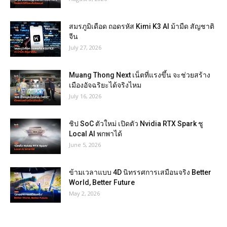
สมรภูมิเดือด ถอดรหัส Kimi K3 AI ม้ามืด สัญชาติ
จีน
July 27, 2026
Muang Thong Next เน็ตที่แรงขึ้น จะช่วยสร้าง
เมืองอัจฉริยะได้จริงไหม
July 16, 2026
ชิป SoC ตัวใหม่ เปิดตัว Nvidia RTX Spark ชู
Local AI พกพาได้
June 5, 2026
ข้ามเวลาแบบ 4D นิทรรศการเสมือนจริง Better
World, Better Future
May 2, 2026