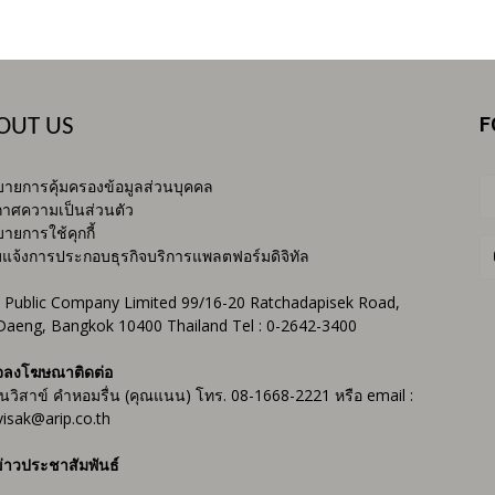
F
OUT US
ายการคุ้มครองข้อมูลส่วนบุคคล
าศความเป็นส่วนตัว
ายการใช้คุกกี้
บแจ้งการประกอบธุรกิจบริการแพลตฟอร์มดิจิทัล
 Public Company Limited 99/16-20 Ratchadapisek Road,
Daeng, Bangkok 10400 Thailand Tel : 0-2642-3400
จลงโฆษณาติดต่อ
ันวิสาข์ คำหอมรื่น (คุณแนน) โทร. 08-1668-2221 หรือ email :
isak@arip.co.th
่าวประชาสัมพันธ์