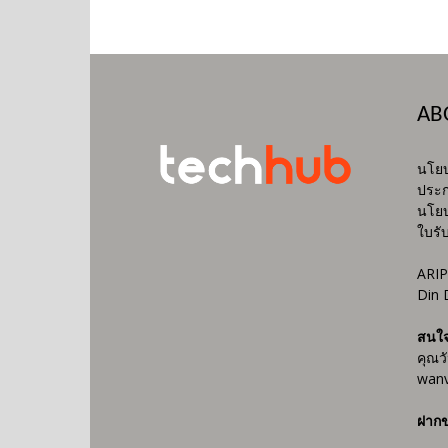
AB
นโยบ
ประก
นโยบ
ใบรั
ARIP
Din 
สนใ
คุณว
wanv
ฝากข