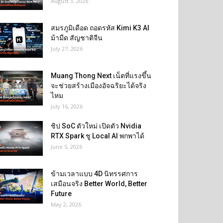
August 3, 2026
สมรภูมิเดือด ถอดรหัส Kimi K3 AI
ม้ามืด สัญชาติจีน
July 27, 2026
Muang Thong Next เน็ตที่แรงขึ้น
จะช่วยสร้างเมืองอัจฉริยะได้จริง
ไหม
July 16, 2026
ชิป SoC ตัวใหม่ เปิดตัว Nvidia
RTX Spark ชู Local AI พกพาได้
June 5, 2026
ข้ามเวลาแบบ 4D นิทรรศการ
เสมือนจริง Better World, Better
Future
May 2, 2026