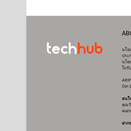
AB
นโยบ
ประก
นโยบ
ใบรั
ARIP
Din 
สนใ
คุณว
wanv
ฝากข