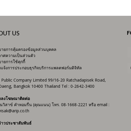
F
OUT US
ายการคุ้มครองข้อมูลส่วนบุคคล
าศความเป็นส่วนตัว
ายการใช้คุกกี้
บแจ้งการประกอบธุรกิจบริการแพลตฟอร์มดิจิทัล
 Public Company Limited 99/16-20 Ratchadapisek Road,
Daeng, Bangkok 10400 Thailand Tel : 0-2642-3400
จลงโฆษณาติดต่อ
ันวิสาข์ คำหอมรื่น (คุณแนน) โทร. 08-1668-2221 หรือ email :
isak@arip.co.th
่าวประชาสัมพันธ์