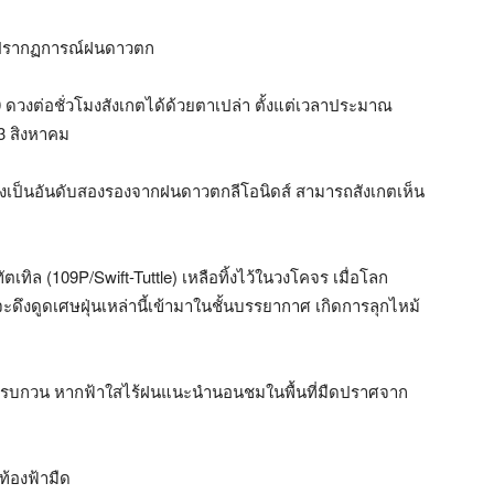
นดูปรากฏการณ์ฝนดาวตก
 ดวงต่อชั่วโมงสังเกตได้ด้วยตาเปล่า ตั้งแต่เวลาประมาณ
 13 สิงหาคม
างเป็นอันดับสองรองจากฝนดาวตกลีโอนิดส์ สามารถสังเกตเห็น
ทิล (109P/Swift-Tuttle) เหลือทิ้งไว้ในวงโคจร เมื่อโลก
จะดึงดูดเศษฝุ่นเหล่านี้เข้ามาในชั้นบรรยากาศ เกิดการลุกไหม้
ีแสงรบกวน หากฟ้าใสไร้ฝนแนะนำนอนชมในพื้นที่มืดปราศจาก
์ท้องฟ้ามืด