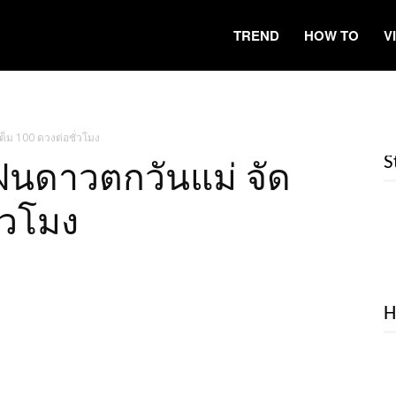
TREND
HOW TO
V
ต็ม 100 ดวงต่อชั่วโมง
S
 ฝนดาวตกวันแม่ จัด
่วโมง
H