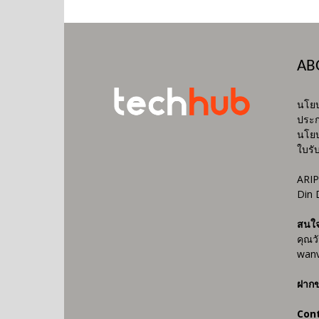
AB
นโยบ
ประก
นโยบ
ใบรั
ARIP
Din 
สนใ
คุณว
wanv
ฝากข
Con