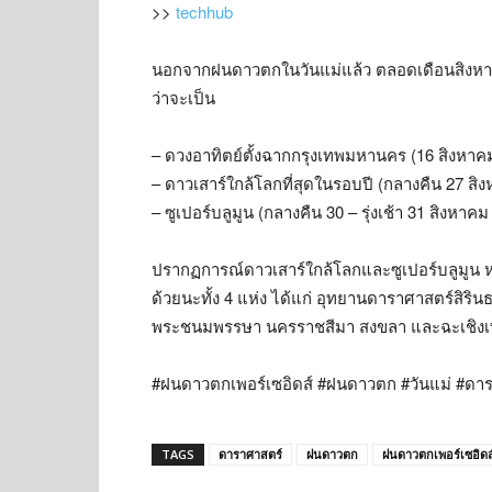
>>
techhub
นอกจากฝนดาวตกในวันแม่แล้ว ตลอดเดือนสิงหาค
ว่าจะเป็น
– ดวงอาทิตย์ตั้งฉากกรุงเทพมหานคร (16 สิงหาคม
– ดาวเสาร์ใกล้โลกที่สุดในรอบปี (กลางคืน 27 สิ
– ซูเปอร์บลูมูน (กลางคืน 30 – รุ่งเช้า 31 สิงหาค
ปรากฏการณ์ดาวเสาร์ใกล้โลกและซูเปอร์บลูมูน 
ด้วยนะทั้ง 4 แห่ง ได้แก่ อุทยานดาราศาสตร์สิริน
พระชนมพรรษา นครราชสีมา สงขลา และฉะเชิงเทร
#ฝนดาวตกเพอร์เซอิดส์ #ฝนดาวตก #วันแม่ #ดา
TAGS
ดาราศาสตร์
ฝนดาวตก
ฝนดาวตกเพอร์เซอิดส