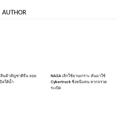
 AUTHOR
ือสินค้าสัญชาติจีน ลอย
NASA เลิกใช้ยานเกราะ หันมาใช้
ิลใต้น้ำ
Cybertruck ซิ่งหนีแทน หากจรวด
ระเบิด