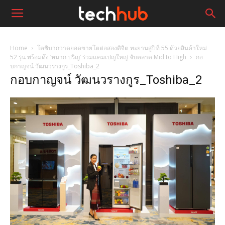
Home
โตชิบากวาดยอดขายโตต่อสองดิจิต ทะยานสู่ปีที่ 55 ด้วยสินค้าใหม่
52 รุ่น พร้อมดึง ‘หมาก ปริญ’ ร่วมแคมเปญใหญ่ จับตลาด Mid to High
กอ
บกาญจน์ วัฒนวรางกูร_Toshiba_2
กอบกาญจน์ วัฒนวรางกูร_Toshiba_2