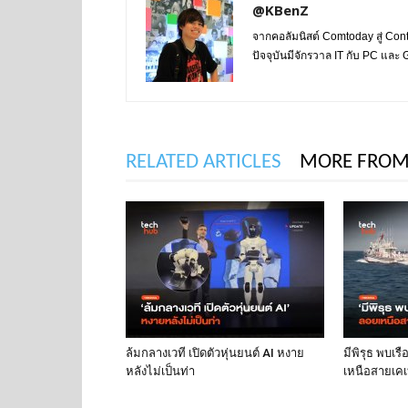
@KBenZ
จากคอลัมนิสต์ Comtoday สู่ Con
ปัจจุบันมีจักรวาล IT กับ PC แล
RELATED ARTICLES
MORE FROM
ล้มกลางเวที เปิดตัวหุ่นยนต์ AI หงาย
มีพิรุธ พบเร
หลังไม่เป็นท่า
เหนือสายเคเบ