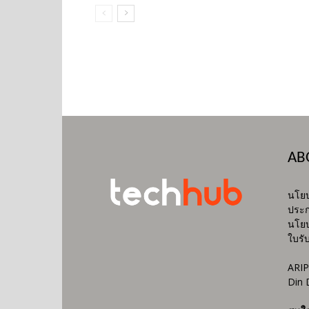
AB
นโยบ
ประก
นโยบ
ใบรั
ARIP
Din 