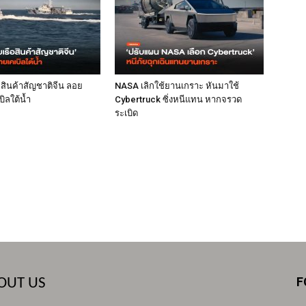
ือสินค้าสัญชาติจีน ลอย
NASA เลิกใช้ยานเกราะ หันมาใช้
ิลใต้น้ำ
Cybertruck ซิ่งหนีแทน หากจรวด
ระเบิด
F
OUT US