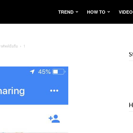
TREND
HOW TO
VIDEO
รศัพท์มือถือ
1
S
H