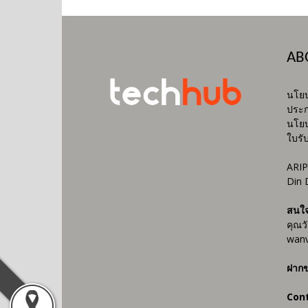
AB
นโยบ
ประก
นโยบ
ใบรั
ARIP
Din 
สนใ
คุณว
wanv
ฝากข
Con