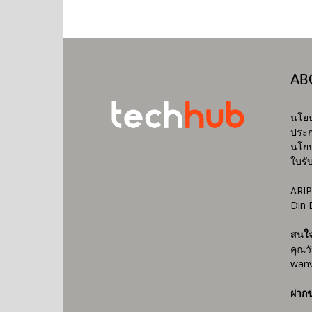
AB
นโยบ
ประก
นโยบ
ใบรั
ARIP
Din 
สนใ
คุณว
wanv
ฝากข