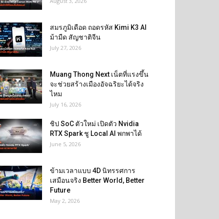
August 3, 2026
สมรภูมิเดือด ถอดรหัส Kimi K3 AI
ม้ามืด สัญชาติจีน
July 27, 2026
Muang Thong Next เน็ตที่แรงขึ้น
จะช่วยสร้างเมืองอัจฉริยะได้จริง
ไหม
July 16, 2026
ชิป SoC ตัวใหม่ เปิดตัว Nvidia
RTX Spark ชู Local AI พกพาได้
June 5, 2026
ข้ามเวลาแบบ 4D นิทรรศการ
เสมือนจริง Better World, Better
Future
May 2, 2026