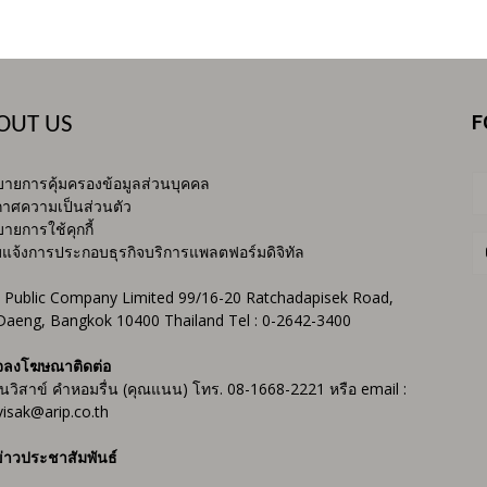
F
OUT US
ายการคุ้มครองข้อมูลส่วนบุคคล
าศความเป็นส่วนตัว
ายการใช้คุกกี้
บแจ้งการประกอบธุรกิจบริการแพลตฟอร์มดิจิทัล
 Public Company Limited 99/16-20 Ratchadapisek Road,
Daeng, Bangkok 10400 Thailand Tel : 0-2642-3400
จลงโฆษณาติดต่อ
ันวิสาข์ คำหอมรื่น (คุณแนน) โทร. 08-1668-2221 หรือ email :
isak@arip.co.th
่าวประชาสัมพันธ์