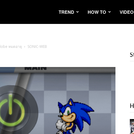
TREND
HOW TO
VIDEO
Adobe หมดอายุ
SONIC-WEB
S
H