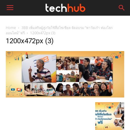
Home
3BB เพิ่มสกิลผู้สูงวัยใช้สื่อโซเชียล จัดอบรม “พาวัยเก๋า ท่องโลก
ออนไลน์” ฟรี
1200x472px (3)
1200x472px (3)