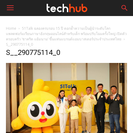
Home
51Talk ฉลองครบรอบ 15 ปี ตอกย้ำความเป็นผู้นำระดับโลก
แพลตฟอร์มเรียนภาษาอังกฤษออนไลน์สำหรับเด็ก พร้อมปรับโฉมครั้งใหญ่ เปิดตัว
ครอบครัว ‘ชาคริต แย้มนาม’ ขึ้นแท่นแบรนด์แอมบาสเดอร์ประจำประเทศไทย
S__290775114_0
S__290775114_0