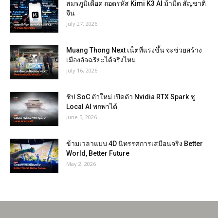
สมรภูมิเดือด ถอดรหัส Kimi K3 AI ม้ามืด สัญชาติ
จีน
July 27, 2026
Muang Thong Next เน็ตที่แรงขึ้น จะช่วยสร้าง
เมืองอัจฉริยะได้จริงไหม
July 16, 2026
ชิป SoC ตัวใหม่ เปิดตัว Nvidia RTX Spark ชู
Local AI พกพาได้
June 5, 2026
ข้ามเวลาแบบ 4D นิทรรศการเสมือนจริง Better
World, Better Future
May 2, 2026