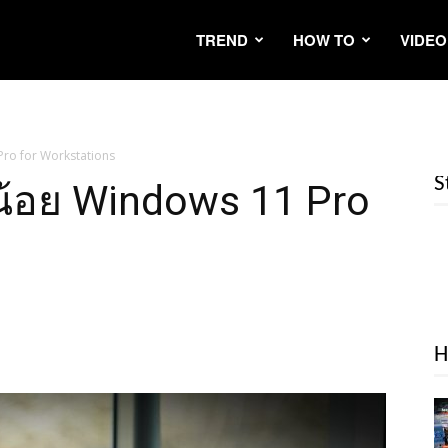
TREND
HOW TO
VIDEO
1 Pro for Workstations
S
ู้น้อย Windows 11 Pro
H