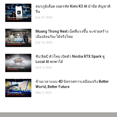
สมรภูมิเดือด ถอดรหัส Kimi K3 AI ม้ามืด สัญชาติ
จีน
July 27, 2026
Muang Thong Next เน็ตที่แรงขึ้น จะช่วยสร้าง
เมืองอัจฉริยะได้จริงไหม
July 16, 2026
ชิป SoC ตัวใหม่ เปิดตัว Nvidia RTX Spark ชู
Local AI พกพาได้
June 5, 2026
ข้ามเวลาแบบ 4D นิทรรศการเสมือนจริง Better
World, Better Future
May 2, 2026