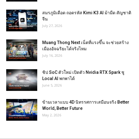
สมรภูมิเดือด ถอดรหัส Kimi K3 AI ม้ามืด สัญชาติ
จีน
July 27, 2026
Muang Thong Next เน็ตที่แรงขึ้น จะช่วยสร้าง
เมืองอัจฉริยะได้จริงไหม
July 16, 2026
ชิป SoC ตัวใหม่ เปิดตัว Nvidia RTX Spark ชู
Local AI พกพาได้
June 5, 2026
ข้ามเวลาแบบ 4D นิทรรศการเสมือนจริง Better
World, Better Future
May 2, 2026