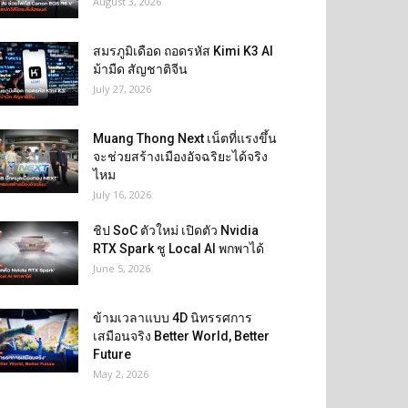
August 3, 2026
สมรภูมิเดือด ถอดรหัส Kimi K3 AI
ม้ามืด สัญชาติจีน
July 27, 2026
Muang Thong Next เน็ตที่แรงขึ้น
จะช่วยสร้างเมืองอัจฉริยะได้จริง
ไหม
July 16, 2026
ชิป SoC ตัวใหม่ เปิดตัว Nvidia
RTX Spark ชู Local AI พกพาได้
June 5, 2026
ข้ามเวลาแบบ 4D นิทรรศการ
เสมือนจริง Better World, Better
Future
May 2, 2026