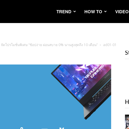
TREND
HOW TO
VIDEO
ัดโปรโมชั่นพิเศษ “ช้อปง่าย ผ่อนสบาย 0% นานสูงสุดถึง 10 เดือน”
ad01-01
S
H