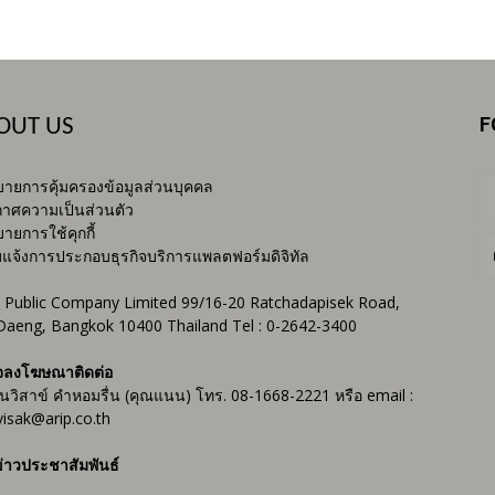
F
OUT US
ายการคุ้มครองข้อมูลส่วนบุคคล
าศความเป็นส่วนตัว
ายการใช้คุกกี้
บแจ้งการประกอบธุรกิจบริการแพลตฟอร์มดิจิทัล
 Public Company Limited 99/16-20 Ratchadapisek Road,
Daeng, Bangkok 10400 Thailand Tel : 0-2642-3400
จลงโฆษณาติดต่อ
ันวิสาข์ คำหอมรื่น (คุณแนน) โทร. 08-1668-2221 หรือ email :
isak@arip.co.th
่าวประชาสัมพันธ์