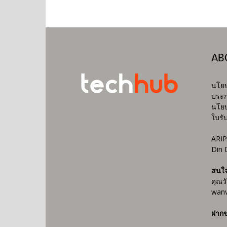
AB
นโยบ
ประก
นโยบ
ใบรั
ARIP
Din 
สนใ
คุณว
wanv
ฝากข