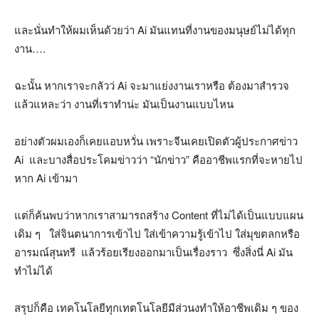
และนั่นทำให้ผมเห็นด้วยว่า Ai มันแทนที่งานของมนุษย์ไม่ได้ทุก
งาน….
ฉะนั้น หากเราจะกลัวว่ Ai จะมาแย่งงานเราหรือ ต้องมาสำรวจ
แล้วแหละว่า งานที่เราทำน่ะ มันเป็นงานแบบไหน
อย่างตัวผมเองก็เคยแอบหวั่น เพราะจีนเคยเปิดตัวผู้ประกาศข่าว
Ai และบางสื่อประโคมข่าวว่า “นักข่าว” คืออาชีพแรกที่จะหายไป
หาก Ai เข้ามา
แต่ก็ค้นพบว่าหากเราสามารถสร้าง Content ที่ไม่ได้เป็นแบบแผน
เดิม ๆ ใส่จินตนาการเข้าไป ใส่เข้าความรู้เข้าไป ใส่มุขตลกหรือ
อารมณ์สุนทรี แล้วร้อยเรียงออกมาเป็นเรื่องราว ซึ่งสิ่งนี่ Ai มัน
ทำไม่ได้
สรุปก็คือ เทคโนโลยีทุกเทตโนโลยีมีส่วนงทำให้อาชีพเดิม ๆ ของ