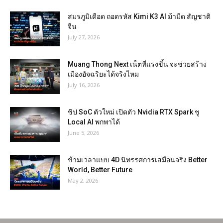
สมรภูมิเดือด ถอดรหัส Kimi K3 AI ม้ามืด สัญชาติ
จีน
July 27, 2026
Muang Thong Next เน็ตที่แรงขึ้น จะช่วยสร้าง
เมืองอัจฉริยะได้จริงไหม
July 16, 2026
ชิป SoC ตัวใหม่ เปิดตัว Nvidia RTX Spark ชู
Local AI พกพาได้
June 5, 2026
ข้ามเวลาแบบ 4D นิทรรศการเสมือนจริง Better
World, Better Future
May 2, 2026