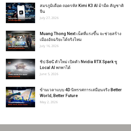
สมรภูมิเดือด ถอดรหัส Kimi K3 AI ม้ามืด สัญชาติ
จีน
July 27, 2026
Muang Thong Next เน็ตที่แรงขึ้น จะช่วยสร้าง
เมืองอัจฉริยะได้จริงไหม
July 16, 2026
ชิป SoC ตัวใหม่ เปิดตัว Nvidia RTX Spark ชู
Local AI พกพาได้
June 5, 2026
ข้ามเวลาแบบ 4D นิทรรศการเสมือนจริง Better
World, Better Future
May 2, 2026