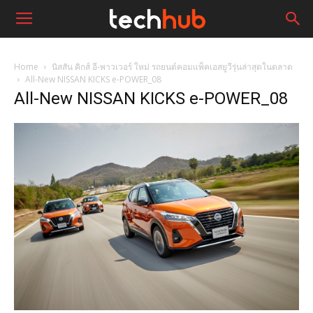
Home
นิสสัน คิกส์ อี-พาวเวอร์ ใหม่ รถยนต์คอมแพ็คเอสยูวีรุ่นล่าสุดในตลาด
All-New NISSAN KICKS e-POWER_08
All-New NISSAN KICKS e-POWER_08