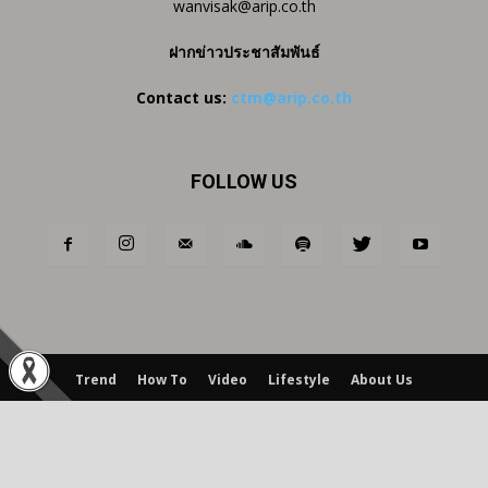
wanvisak@arip.co.th
ฝากข่าวประชาสัมพันธ์
Contact us:
ctm@arip.co.th
FOLLOW US
Trend
How To
Video
Lifestyle
About Us
© Copyright © 2017 by ARIP Public Company Limited ARIP สงวน
สิทธิ์ห้ามทำซ้ำ ทั้งหมด หรือบางส่วนไม่ว่าในรูปแบบหรือสิ่งใดโดยไม่ได้รับการ
อนุญาตจาก ARIP เป็นลายลักษณ์อักษร ARIP และโลโก้ ARIP เป็น
เครื่องหมายการค้าของ ARIP Public Company Limited