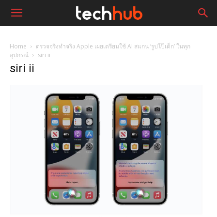
Home
ตรวจจริงทำจริง Apple เผยเตรียมใช้ AI สแกน ‘รูปโป๊เด็ก’ ในทุก
อุปกรณ์
siri ii
siri ii