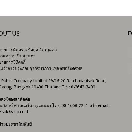
F
OUT US
ายการคุ้มครองข้อมูลส่วนบุคคล
าศความเป็นส่วนตัว
ายการใช้คุกกี้
บแจ้งการประกอบธุรกิจบริการแพลตฟอร์มดิจิทัล
 Public Company Limited 99/16-20 Ratchadapisek Road,
Daeng, Bangkok 10400 Thailand Tel : 0-2642-3400
จลงโฆษณาติดต่อ
ันวิสาข์ คำหอมรื่น (คุณแนน) โทร. 08-1668-2221 หรือ email :
isak@arip.co.th
่าวประชาสัมพันธ์