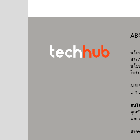
AB
นโยบ
ประก
นโยบ
ใบรั
ARIP
Din 
สนใ
คุณว
wanv
ฝากข