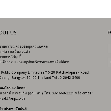
F
OUT US
ายการคุ้มครองข้อมูลส่วนบุคคล
าศความเป็นส่วนตัว
ายการใช้คุกกี้
บแจ้งการประกอบธุรกิจบริการแพลตฟอร์มดิจิทัล
 Public Company Limited 99/16-20 Ratchadapisek Road,
Daeng, Bangkok 10400 Thailand Tel : 0-2642-3400
จลงโฆษณาติดต่อ
ันวิสาข์ คำหอมรื่น (คุณแนน) โทร. 08-1668-2221 หรือ email :
isak@arip.co.th
่าวประชาสัมพันธ์