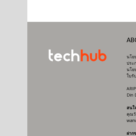
AB
นโยบ
ประก
นโยบ
ใบรั
ARIP
Din 
สนใ
คุณว
wanv
ฝากข