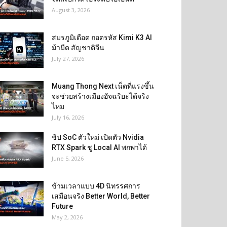
August 3, 2026
สมรภูมิเดือด ถอดรหัส Kimi K3 AI
ม้ามืด สัญชาติจีน
July 27, 2026
Muang Thong Next เน็ตที่แรงขึ้น
จะช่วยสร้างเมืองอัจฉริยะได้จริง
ไหม
July 16, 2026
ชิป SoC ตัวใหม่ เปิดตัว Nvidia
RTX Spark ชู Local AI พกพาได้
June 5, 2026
ข้ามเวลาแบบ 4D นิทรรศการ
เสมือนจริง Better World, Better
Future
May 2, 2026