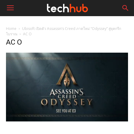
Home
Ubisoft เปิดตัว Assassin’s Creed ภาคใหม่ “Odyssey” สู่ยุคกรีก
โบราณ
AC O
AC O