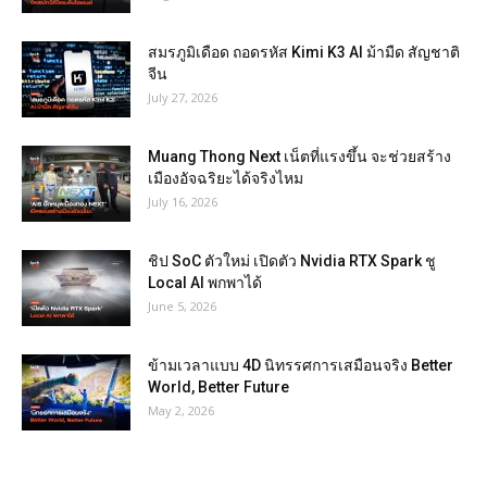
สมรภูมิเดือด ถอดรหัส Kimi K3 AI ม้ามืด สัญชาติ
จีน
July 27, 2026
Muang Thong Next เน็ตที่แรงขึ้น จะช่วยสร้าง
เมืองอัจฉริยะได้จริงไหม
July 16, 2026
ชิป SoC ตัวใหม่ เปิดตัว Nvidia RTX Spark ชู
Local AI พกพาได้
June 5, 2026
ข้ามเวลาแบบ 4D นิทรรศการเสมือนจริง Better
World, Better Future
May 2, 2026