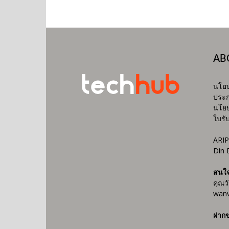
AB
นโยบ
ประก
นโยบ
ใบรั
ARIP
Din 
สนใ
คุณว
wanv
ฝากข