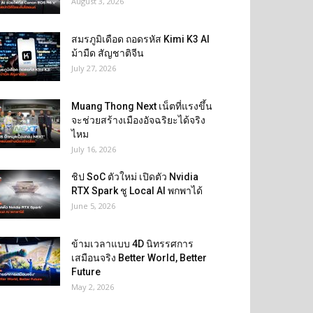
August 3, 2026
สมรภูมิเดือด ถอดรหัส Kimi K3 AI
ม้ามืด สัญชาติจีน
July 27, 2026
Muang Thong Next เน็ตที่แรงขึ้น
จะช่วยสร้างเมืองอัจฉริยะได้จริง
ไหม
July 16, 2026
ชิป SoC ตัวใหม่ เปิดตัว Nvidia
RTX Spark ชู Local AI พกพาได้
June 5, 2026
ข้ามเวลาแบบ 4D นิทรรศการ
เสมือนจริง Better World, Better
Future
May 2, 2026