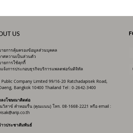
F
OUT US
ายการคุ้มครองข้อมูลส่วนบุคคล
าศความเป็นส่วนตัว
ายการใช้คุกกี้
บแจ้งการประกอบธุรกิจบริการแพลตฟอร์มดิจิทัล
 Public Company Limited 99/16-20 Ratchadapisek Road,
Daeng, Bangkok 10400 Thailand Tel : 0-2642-3400
จลงโฆษณาติดต่อ
ันวิสาข์ คำหอมรื่น (คุณแนน) โทร. 08-1668-2221 หรือ email :
isak@arip.co.th
่าวประชาสัมพันธ์