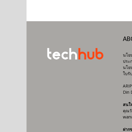
AB
นโยบ
ประก
นโยบ
ใบรั
ARIP
Din 
สนใ
คุณว
wanv
ฝากข