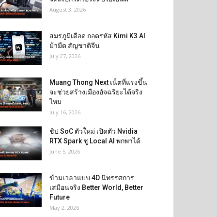
August 3, 2026
สมรภูมิเดือด ถอดรหัส Kimi K3 AI
ม้ามืด สัญชาติจีน
July 27, 2026
Muang Thong Next เน็ตที่แรงขึ้น
จะช่วยสร้างเมืองอัจฉริยะได้จริง
ไหม
July 16, 2026
ชิป SoC ตัวใหม่ เปิดตัว Nvidia
RTX Spark ชู Local AI พกพาได้
June 5, 2026
ข้ามเวลาแบบ 4D นิทรรศการ
เสมือนจริง Better World, Better
Future
May 2, 2026