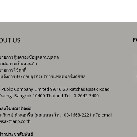
F
OUT US
ายการคุ้มครองข้อมูลส่วนบุคคล
าศความเป็นส่วนตัว
ายการใช้คุกกี้
บแจ้งการประกอบธุรกิจบริการแพลตฟอร์มดิจิทัล
 Public Company Limited 99/16-20 Ratchadapisek Road,
Daeng, Bangkok 10400 Thailand Tel : 0-2642-3400
จลงโฆษณาติดต่อ
ันวิสาข์ คำหอมรื่น (คุณแนน) โทร. 08-1668-2221 หรือ email :
isak@arip.co.th
่าวประชาสัมพันธ์