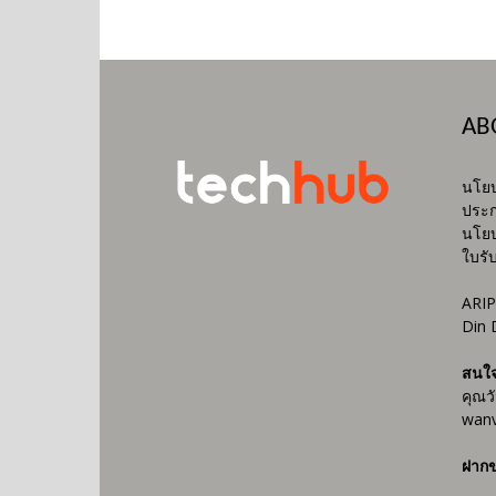
AB
นโยบ
ประก
นโยบ
ใบรั
ARIP
Din 
สนใ
คุณว
wanv
ฝากข