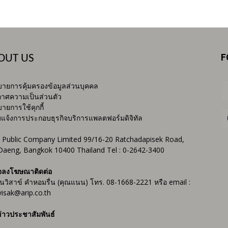
F
OUT US
ายการคุ้มครองข้อมูลส่วนบุคคล
าศความเป็นส่วนตัว
ายการใช้คุกกี้
บแจ้งการประกอบธุรกิจบริการแพลตฟอร์มดิจิทัล
 Public Company Limited 99/16-20 Ratchadapisek Road,
Daeng, Bangkok 10400 Thailand Tel : 0-2642-3400
จลงโฆษณาติดต่อ
ันวิสาข์ คำหอมรื่น (คุณแนน) โทร. 08-1668-2221 หรือ email :
isak@arip.co.th
่าวประชาสัมพันธ์