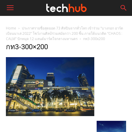
Home
ประกาศรายชื่อสุดยอด 73 ศิลปินจากทั่วโลก เข้าร่วม “บางกอก อาร์ต
เบียนนาเล่ 2022” โชว์งานศิลป์ร่วมสมัยกว่า 200 ชิ้น ภายใต้แนวคิด “CHAOS :
CALM” ปักหมุด 12 แลนด์มาร์คใจกลางมหานคร
กท3-300x200
กท3-300×200