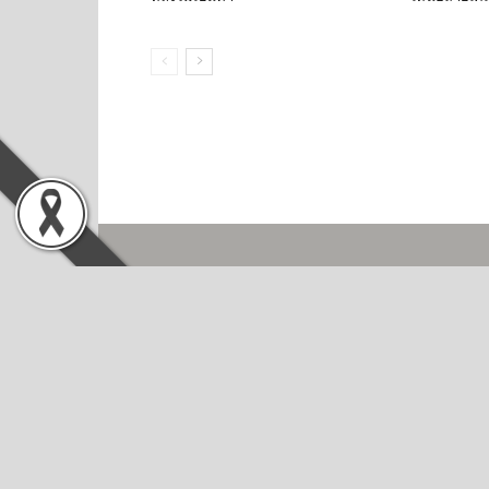
AB
นโยบ
ประก
นโยบ
ใบรั
ARIP
Din 