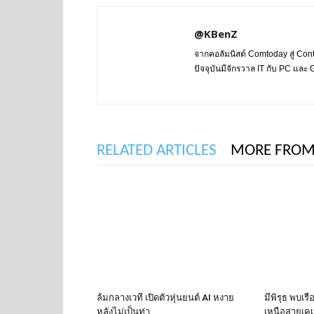
@KBenZ
จากคอลัมนิสต์ Comtoday สู่ Con
ปัจจุบันมีจักรวาล IT กับ PC แล
RELATED ARTICLES
MORE FROM
ล้มกลางเวที เปิดตัวหุ่นยนต์ AI หงาย
มีพิรุธ พบเร
หลังไม่เป็นท่า
เหนือสายเคเบ