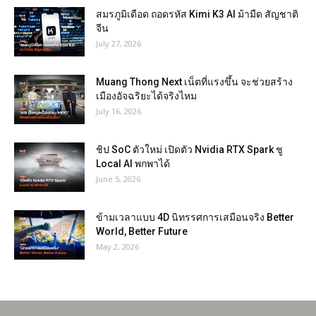
สมรภูมิเดือด ถอดรหัส Kimi K3 AI ม้ามืด สัญชาติ
จีน
July 27, 2026
Muang Thong Next เน็ตที่แรงขึ้น จะช่วยสร้าง
เมืองอัจฉริยะได้จริงไหม
July 16, 2026
ชิป SoC ตัวใหม่ เปิดตัว Nvidia RTX Spark ชู
Local AI พกพาได้
June 5, 2026
ข้ามเวลาแบบ 4D นิทรรศการเสมือนจริง Better
World, Better Future
May 2, 2026