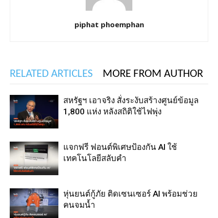
piphat phoemphan
RELATED ARTICLES
MORE FROM AUTHOR
สหรัฐฯ เอาจริง สั่งระงับสร้างศูนย์ข้อมูล
1,800 แห่ง หลังสถิติใช้ไฟพุ่ง
แจกฟรี ฟอนต์พิเศษป้องกัน AI ใช้
เทคโนโลยีสลับคำ
หุ่นยนต์กู้ภัย ติดเซนเซอร์ AI พร้อมช่วย
คนจมน้ำ