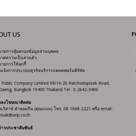
F
OUT US
ายการคุ้มครองข้อมูลส่วนบุคคล
าศความเป็นส่วนตัว
ายการใช้คุกกี้
บแจ้งการประกอบธุรกิจบริการแพลตฟอร์มดิจิทัล
 Public Company Limited 99/16-20 Ratchadapisek Road,
Daeng, Bangkok 10400 Thailand Tel : 0-2642-3400
จลงโฆษณาติดต่อ
ันวิสาข์ คำหอมรื่น (คุณแนน) โทร. 08-1668-2221 หรือ email :
isak@arip.co.th
่าวประชาสัมพันธ์