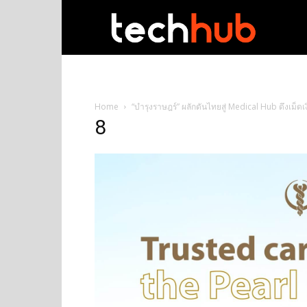
techhub
Home
“บำรุงราษฎร์” ผลักดันไทยสู่ Medical Hub ดึงเม็ด
8