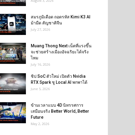
August 3, 2026
สมรภูมิเดือด ถอดรหัส Kimi K3 AI
ม้ามืด สัญชาติจีน
July 27, 2026
Muang Thong Next เน็ตที่แรงขึ้น
จะช่วยสร้างเมืองอัจฉริยะได้จริง
ไหม
July 16, 2026
ชิป SoC ตัวใหม่ เปิดตัว Nvidia
RTX Spark ชู Local AI พกพาได้
June 5, 2026
ข้ามเวลาแบบ 4D นิทรรศการ
เสมือนจริง Better World, Better
Future
May 2, 2026