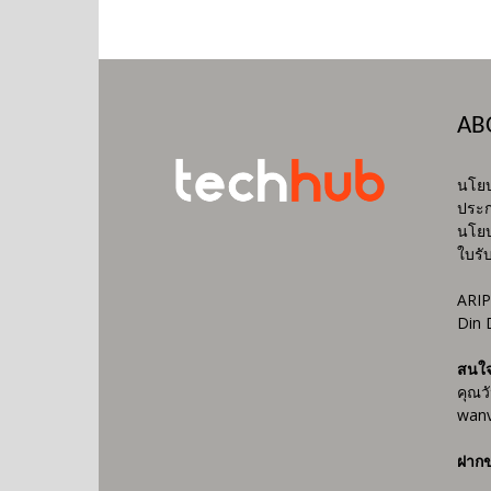
AB
นโยบ
ประก
นโยบ
ใบรั
ARIP
Din 
สนใ
คุณว
wanv
ฝากข