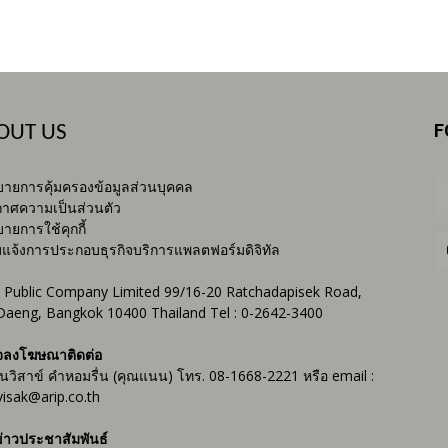
F
OUT US
ายการคุ้มครองข้อมูลส่วนบุคคล
าศความเป็นส่วนตัว
ายการใช้คุกกี้
บแจ้งการประกอบธุรกิจบริการแพลตฟอร์มดิจิทัล
 Public Company Limited 99/16-20 Ratchadapisek Road,
Daeng, Bangkok 10400 Thailand Tel : 0-2642-3400
จลงโฆษณาติดต่อ
ันวิสาข์ คำหอมรื่น (คุณแนน) โทร. 08-1668-2221 หรือ email :
isak@arip.co.th
่าวประชาสัมพันธ์