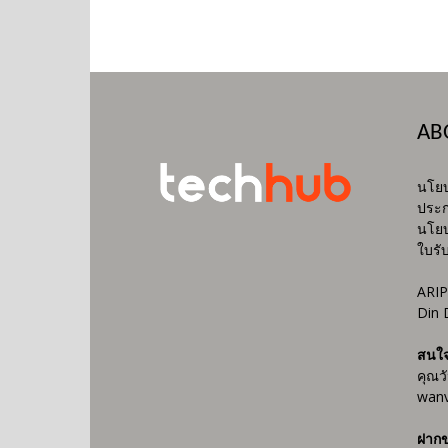
AB
นโยบ
ประก
นโยบ
ใบรั
ARIP
Din 
สนใ
คุณว
wanv
ฝากข