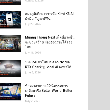
August 3, 2026
สมรภูมิเดือด ถอดรหัส Kimi K3 AI
ม้ามืด สัญชาติจีน
July 27, 2026
Muang Thong Next เน็ตที่แรงขึ้น
จะช่วยสร้างเมืองอัจฉริยะได้จริง
ไหม
July 16, 2026
ชิป SoC ตัวใหม่ เปิดตัว Nvidia
RTX Spark ชู Local AI พกพาได้
June 5, 2026
ข้ามเวลาแบบ 4D นิทรรศการ
เสมือนจริง Better World, Better
Future
May 2, 2026