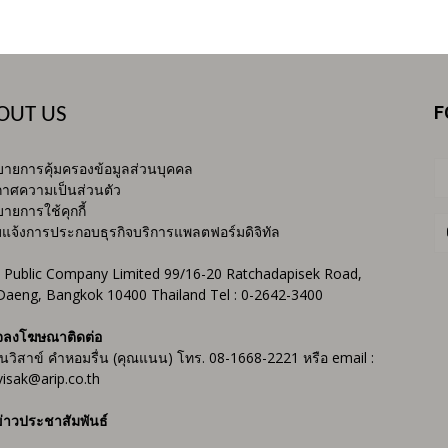
F
OUT US
ายการคุ้มครองข้อมูลส่วนบุคคล
าศความเป็นส่วนตัว
ายการใช้คุกกี้
บแจ้งการประกอบธุรกิจบริการแพลตฟอร์มดิจิทัล
 Public Company Limited 99/16-20 Ratchadapisek Road,
Daeng, Bangkok 10400 Thailand Tel : 0-2642-3400
จลงโฆษณาติดต่อ
ันวิสาข์ คำหอมรื่น (คุณแนน) โทร. 08-1668-2221 หรือ email :
isak@arip.co.th
่าวประชาสัมพันธ์