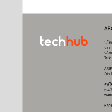
AB
นโยบ
ประก
นโยบ
ใบรั
ARIP
Din 
สนใ
คุณว
wanv
ฝากข