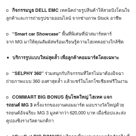
o
กิจกรรมบูธ DELL EMC
เทคนิคถ่ายรูปสินค้าให้สวยปังโดนใจ
ลูกค้าและการถ่ายรูปขายออนไลน์ จากช่างภาพ Stock อาชีพ
o
“Smart car Showcase”
พื้นที่พิเศษที่นำสมาร์ทคาร์
จาก MG มาให้คุณสัมผัสพร้อมเรียนรู้ความไฮเทคอย่างใกล้ชิด
บริการรูปแบบใหม่สุดล้ำ เพื่อลูกค้าคอมมาร์ตโดยเฉพาะ
o
“SELPHY 360
”
ร่วมสนุกกับกิจกรรมที่ใครไม่มาต้องอิจฉา
ถ่ายภาพแบบ 360 องศาสุดล้ำ แล้วแชร์ในโลกโซเชียลฟรีในงาน
o
COMMART BIG BONUS
ลุ้นโชคใหญ่ ไฮเทค แจก
รถยนต์ MG 3
ครั้งแรกของงานคอมมาร์ต มอบรางวัลใหญ่ด้วย
รถยนต์อัจฉริยะ MG 3 มูลค่ากว่า 620,000 บาท เมื่อช้อปและส่ง
คูปองชิงรางวัลตามกติกา