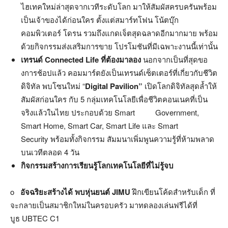
ไฮเทคใหม่ล่าสุดจากเวทีระดับโลก มาให้สัมผัสครบครันพร้อม
เป็นเจ้าของได้ก่อนใคร ตั้งแต่สมาร์ทโฟน โน้ตบุ๊ก
คอมพิวเตอร์ โดรน รวมถึงแกดเจ็ตสุดฉลาดอีกมากมาย พร้อม
ด้วยกิจกรรมส่งเสริมการขาย โปรโมชันที่มีเฉพาะงานนี้เท่านั้น
เทรนด์ Connected Life
ที่ต้องมาลอง
นอกจากเป็นที่สุดขอ
งการช้อปแล้ว คอมมาร์ตยังเป็นเทรนด์เซ็ตเตอร์ที่เกี่ยวกับชีวิต
ดิจิทัล พบโซนใหม่ “
Digital Pavilion
”
เปิดโลกดิจิทัลสุดล้ำให้
สัมผัสก่อนใคร กับ 5 กลุ่มเทคโนโลยีเพื่อชีวิตคอนเนคที่เป็น
จริงแล้วในไทย ประกอบด้วย Smart Government,
Smart Home, Smart Car, Smart Life และ Smart
Security
พร้อมทั้งกิจกรรม สัมมนาเพิ่มพูนความรู้ที่ห้ามพลาด
บนเวทีตลอด 4 วัน
กิจกรรมสร้างการเรียนรู้โลกเทคโนโลยีที่ไม่รู้จบ
o
อัจฉริยะสร้างได้ พบหุ่นยนต์ JIMU
ฝึกเขียนโค้ดสำหรับเด็ก ที่
จะกลายเป็นสมาชิกใหม่ในครอบครัว มาทดลองเล่นฟรีได้ที่
บูธ UBTEC C1