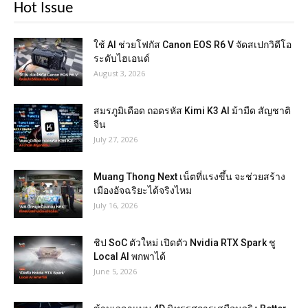
Hot Issue
ใช้ AI ช่วยโฟกัส Canon EOS R6 V จัดสเปกวิดีโอ
ระดับไฮเอนด์
August 3, 2026
สมรภูมิเดือด ถอดรหัส Kimi K3 AI ม้ามืด สัญชาติ
จีน
July 27, 2026
Muang Thong Next เน็ตที่แรงขึ้น จะช่วยสร้าง
เมืองอัจฉริยะได้จริงไหม
July 16, 2026
ชิป SoC ตัวใหม่ เปิดตัว Nvidia RTX Spark ชู
Local AI พกพาได้
June 5, 2026