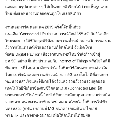
แสดงงานรูปแบบต่าง ๆ ได้เป็นอย่างดี เรียกได้ว่าจะเห็นรูปแบบ
ใหม่ ตั้งแต่หน้างานตลอดจนทุกโซนเลยทีเดียว
งานคอมมาร์ต คอนเนค 2019 ครั้งนี้จัดขึ้นด้วย
แนวคิด “Connected Life ประสบการณ์ใหม่ ไร้ขีดจำกัด” ไอเดีย
ใหม่ของการใช้ชีวิตยุคดิจิทัลผ่านความล้ำหน้าของนวัตกรรม รวม
ถึงการเป็นเทรนด์เซ็ตเตอร์ด้านดิจิทัลไลฟ์ จึงเปิดโซน
พิเศษ Digital Pavilion เนื่องจากประเทศไทยกำลังก้าวเข้าสู่
ยุค 5G อย่างเต็มตัว ประกอบกับ Internet of Things หรือไอโอทีมี
พัฒนาการที่โดดเด่น มีการนำไอโอทีมาใช้ในหลายภาคส่วนใน
ไทย เราจึงนำเสนอความก้าวหน้าของ 5G และไอโอทีที่ผ่านการ
พัฒนาจนสำเร็จและใช้งานได้จริงแล้ว รวมถึงรวบรวมสุดยอด
เทคโนโลยีที่เกี่ยวข้องกับชีวิตคอนเนค (Connected Life) อีก
มากมายมาไว้ในโซนนี้ โดยได้รับการสนับสนุนและความร่วมมือ
จากหลายหน่วยงาน อาทิ กสทช. สมาคมไทยไอโอที การไฟฟ้า
นครหลวง (กฟน.) รถยนต์ MG ธนาคารออมสิน เอไอเอส
ทรู Bflix และกรุงเทพธนาคม เพื่อให้คนไทยได้สัมผัส