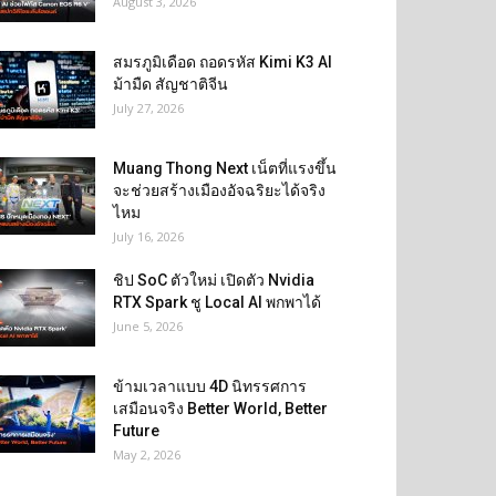
August 3, 2026
สมรภูมิเดือด ถอดรหัส Kimi K3 AI
ม้ามืด สัญชาติจีน
July 27, 2026
Muang Thong Next เน็ตที่แรงขึ้น
จะช่วยสร้างเมืองอัจฉริยะได้จริง
ไหม
July 16, 2026
ชิป SoC ตัวใหม่ เปิดตัว Nvidia
RTX Spark ชู Local AI พกพาได้
June 5, 2026
ข้ามเวลาแบบ 4D นิทรรศการ
เสมือนจริง Better World, Better
Future
May 2, 2026