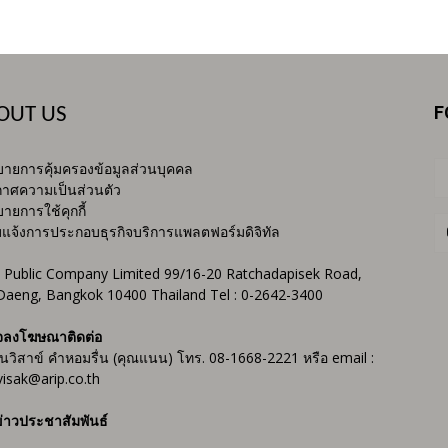
F
OUT US
ายการคุ้มครองข้อมูลส่วนบุคคล
าศความเป็นส่วนตัว
ายการใช้คุกกี้
บแจ้งการประกอบธุรกิจบริการแพลตฟอร์มดิจิทัล
 Public Company Limited 99/16-20 Ratchadapisek Road,
Daeng, Bangkok 10400 Thailand Tel : 0-2642-3400
จลงโฆษณาติดต่อ
ันวิสาข์ คำหอมรื่น (คุณแนน) โทร. 08-1668-2221 หรือ email :
isak@arip.co.th
่าวประชาสัมพันธ์