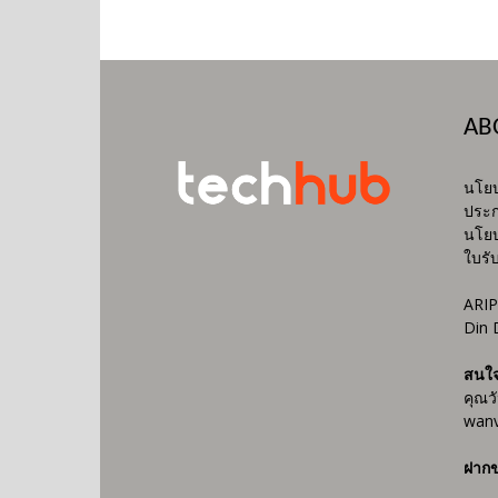
AB
นโยบ
ประก
นโยบ
ใบรั
ARIP
Din 
สนใ
คุณว
wanv
ฝากข