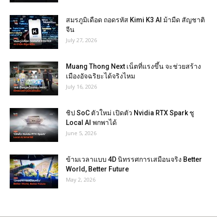
สมรภูมิเดือด ถอดรหัส Kimi K3 AI ม้ามืด สัญชาติ
จีน
July 27, 2026
Muang Thong Next เน็ตที่แรงขึ้น จะช่วยสร้าง
เมืองอัจฉริยะได้จริงไหม
July 16, 2026
ชิป SoC ตัวใหม่ เปิดตัว Nvidia RTX Spark ชู
Local AI พกพาได้
June 5, 2026
ข้ามเวลาแบบ 4D นิทรรศการเสมือนจริง Better
World, Better Future
May 2, 2026