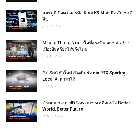
สมรภูมิเดือด ถอดรหัส Kimi K3 AI ม้ามืด สัญชาติ
จีน
July 27, 2026
Muang Thong Next เน็ตที่แรงขึ้น จะช่วยสร้าง
เมืองอัจฉริยะได้จริงไหม
July 16, 2026
ชิป SoC ตัวใหม่ เปิดตัว Nvidia RTX Spark ชู
Local AI พกพาได้
June 5, 2026
ข้ามเวลาแบบ 4D นิทรรศการเสมือนจริง Better
World, Better Future
May 2, 2026