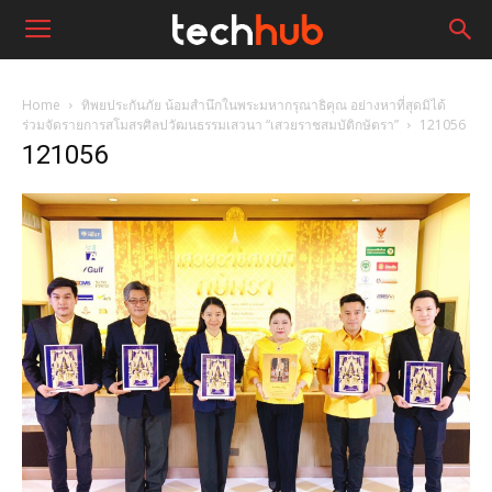
Home
ทิพยประกันภัย น้อมสำนึกในพระมหากรุณาธิคุณ อย่างหาที่สุดมิได้
ร่วมจัดรายการสโมสรศิลปวัฒนธรรมเสวนา “เสวยราชสมบัติกษัตรา”
121056
121056