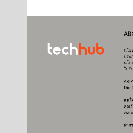
AB
นโยบ
ประก
นโยบ
ใบรั
ARIP
Din 
สนใ
คุณว
wanv
ฝากข