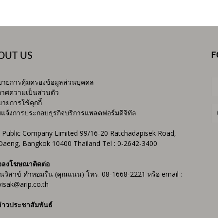
F
OUT US
ายการคุ้มครองข้อมูลส่วนบุคคล
าศความเป็นส่วนตัว
ายการใช้คุกกี้
บแจ้งการประกอบธุรกิจบริการแพลตฟอร์มดิจิทัล
 Public Company Limited 99/16-20 Ratchadapisek Road,
Daeng, Bangkok 10400 Thailand Tel : 0-2642-3400
จลงโฆษณาติดต่อ
ันวิสาข์ คำหอมรื่น (คุณแนน) โทร. 08-1668-2221 หรือ email :
isak@arip.co.th
่าวประชาสัมพันธ์