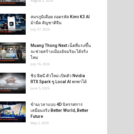
August 3, 2026
สมรภูมิเดือด ถอดรหัส Kimi K3 AI
ม้ามืด สัญชาติจีน
July 27, 2026
Muang Thong Next เน็ตที่แรงขึ้น
จะช่วยสร้างเมืองอัจฉริยะได้จริง
ไหม
July 16, 2026
ชิป SoC ตัวใหม่ เปิดตัว Nvidia
RTX Spark ชู Local AI พกพาได้
June 5, 2026
ข้ามเวลาแบบ 4D นิทรรศการ
เสมือนจริง Better World, Better
Future
May 2, 2026