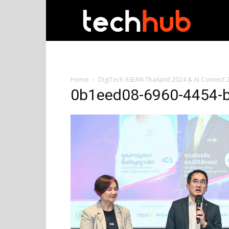
techhub
Home
DigiTech ASEAN Thailand 2024 & AI Connect 2
0b1eed08-6960-4454-