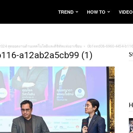
TREND
HOW TO
VIDEO
024 สุดยอดงานด้านเทคโนโลยีและดิจิทัลแห่งอาเซียน
0b1eed08-6960-4454-b116
b116-a12ab2a5cb99 (1)
S
H