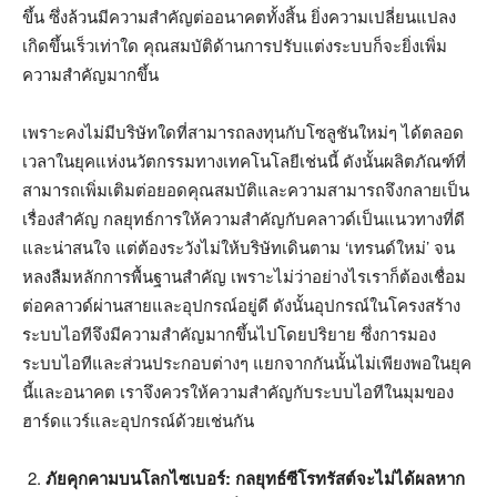
ขึ้น ซึ่งล้วนมีความสำคัญต่ออนาคตทั้งสิ้น ยิ่งความเปลี่ยนแปลง
เกิดขึ้นเร็วเท่าใด คุณสมบัติด้านการปรับแต่งระบบก็จะยิ่งเพิ่ม
ความสำคัญมากขึ้น
เพราะคงไม่มีบริษัทใดที่สามารถลงทุนกับโซลูชันใหม่ๆ ได้ตลอด
เวลาในยุคแห่งนวัตกรรมทางเทคโนโลยีเช่นนี้ ดังนั้นผลิตภัณฑ์ที่
สามารถเพิ่มเติมต่อยอดคุณสมบัติและความสามารถจึงกลายเป็น
เรื่องสำคัญ กลยุทธ์การให้ความสำคัญกับคลาวด์เป็นแนวทางที่ดี
และน่าสนใจ แต่ต้องระวังไม่ให้บริษัทเดินตาม ‘เทรนด์ใหม่’ จน
หลงลืมหลักการพื้นฐานสำคัญ เพราะไม่ว่าอย่างไรเราก็ต้องเชื่อม
ต่อคลาวด์ผ่านสายและอุปกรณ์อยู่ดี ดังนั้นอุปกรณ์ในโครงสร้าง
ระบบไอทีจึงมีความสำคัญมากขึ้นไปโดยปริยาย ซึ่งการมอง
ระบบไอทีและส่วนประกอบต่างๆ แยกจากกันนั้นไม่เพียงพอในยุค
นี้และอนาคต เราจึงควรให้ความสำคัญกับระบบไอทีในมุมของ
ฮาร์ดแวร์และอุปกรณ์ด้วยเช่นกัน
ภัยคุกคามบนโลกไซเบอร์: กลยุทธ์ซีโรทรัสต์จะไม่ได้ผลหาก