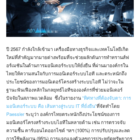
ปี 2567 กำลังใกล้เข้ามา เครื่องมือทางธุรกิจและเทคโนโลยีเกิด
ใหม่ที่สำคัญมากมายต่างพร้อมที่จะช่วยผลักดันการทำทรานส์ฟ
อร์เมชันในด้านการมอนิเตอร์ระบบให้ยั่งยืน ที่ผ่านมาองค์กรใน
ไทยให้ความสนใจกับการมอนิเตอร์ระบบไอที และตระหนักถึง
ประโยชน์ของการมอนิเตอร์โครงสร้างระบบไอที ไม่ว่าจะใน
ฐานะฟันเฟืองหลักในกลยุทธ์ไอทีขององค์กรที่ช่วยมอนิเตอร์
ปัจจัยในสภาพแวดล้อม ซึ่งในรายงาน
“ทิศทางที่ต้องจับตา: การ
มอนิเตอร์ระบบ คือ เส้นทางสู่ระบบ IT ที่ยั่งยืน”
ที่จัดทำโดย
Paessler
ระบุว่า องค์กรไทยตระหนักถึงประโยชน์ของการ
มอนิเตอร์โครงสร้างระบบไอทีในหลายด้าน เช่น การตรวจจับ
ความชื้น คาร์บอนไดออกไซด์ ฯลฯ (100%) การปรับปรุงและลด
การใช้พลังงาน (95%) การแจกแจงตัวเลขการประหยัดทรัพยากร