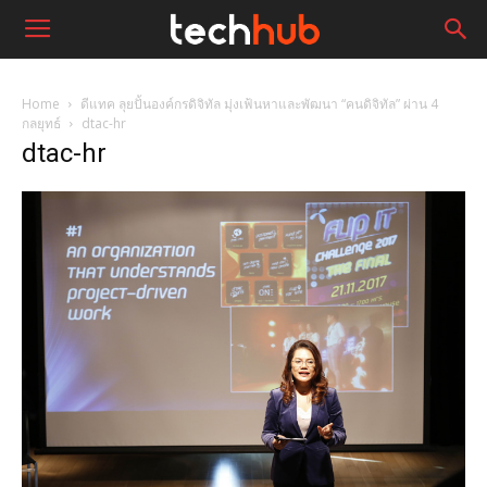
Home
ดีแทค ลุยปั้นองค์กรดิจิทัล มุ่งเฟ้นหาและพัฒนา “คนดิจิทัล” ผ่าน 4
กลยุทธ์
dtac-hr
dtac-hr