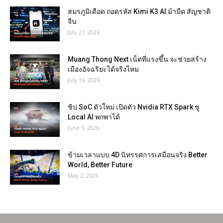
สมรภูมิเดือด ถอดรหัส Kimi K3 AI ม้ามืด สัญชาติ
จีน
July 27, 2026
Muang Thong Next เน็ตที่แรงขึ้น จะช่วยสร้าง
เมืองอัจฉริยะได้จริงไหม
July 16, 2026
ชิป SoC ตัวใหม่ เปิดตัว Nvidia RTX Spark ชู
Local AI พกพาได้
June 5, 2026
ข้ามเวลาแบบ 4D นิทรรศการเสมือนจริง Better
World, Better Future
May 2, 2026