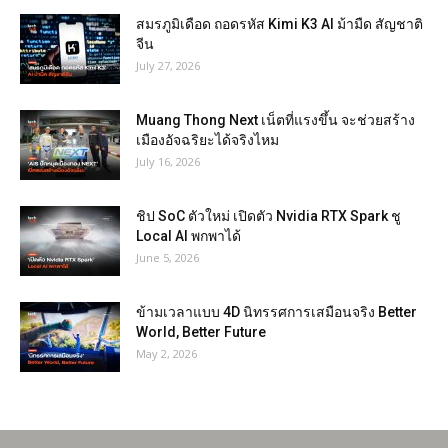
สมรภูมิเดือด ถอดรหัส Kimi K3 AI ม้ามืด สัญชาติ
จีน
July 27, 2026
Muang Thong Next เน็ตที่แรงขึ้น จะช่วยสร้าง
เมืองอัจฉริยะได้จริงไหม
July 16, 2026
ชิป SoC ตัวใหม่ เปิดตัว Nvidia RTX Spark ชู
Local AI พกพาได้
June 5, 2026
ข้ามเวลาแบบ 4D นิทรรศการเสมือนจริง Better
World, Better Future
May 2, 2026