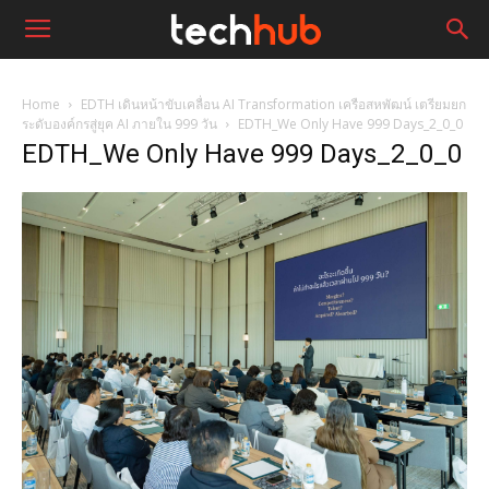
Home
EDTH เดินหน้าขับเคลื่อน AI Transformation เครือสหพัฒน์ เตรียมยก
ระดับองค์กรสู่ยุค AI ภายใน 999 วัน
EDTH_We Only Have 999 Days_2_0_0
EDTH_We Only Have 999 Days_2_0_0