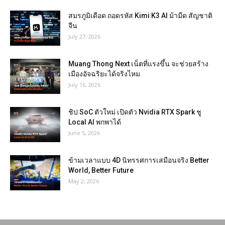
สมรภูมิเดือด ถอดรหัส Kimi K3 AI ม้ามืด สัญชาติ
จีน
July 27, 2026
Muang Thong Next เน็ตที่แรงขึ้น จะช่วยสร้าง
เมืองอัจฉริยะได้จริงไหม
July 16, 2026
ชิป SoC ตัวใหม่ เปิดตัว Nvidia RTX Spark ชู
Local AI พกพาได้
June 5, 2026
ข้ามเวลาแบบ 4D นิทรรศการเสมือนจริง Better
World, Better Future
May 2, 2026