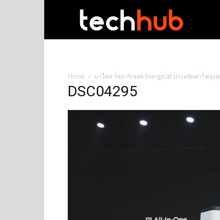
techhub
Home
มาใหม่ โซลาร์เซลล์ EnergyLIB ประหยัดค่าไฟสูงส
DSC04295