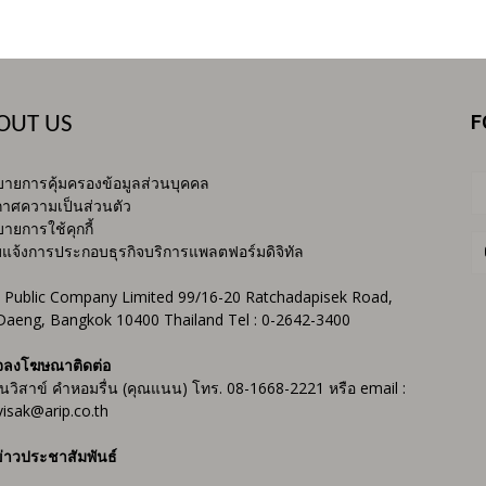
F
OUT US
ายการคุ้มครองข้อมูลส่วนบุคคล
าศความเป็นส่วนตัว
ายการใช้คุกกี้
บแจ้งการประกอบธุรกิจบริการแพลตฟอร์มดิจิทัล
 Public Company Limited 99/16-20 Ratchadapisek Road,
Daeng, Bangkok 10400 Thailand Tel : 0-2642-3400
จลงโฆษณาติดต่อ
ันวิสาข์ คำหอมรื่น (คุณแนน) โทร. 08-1668-2221 หรือ email :
isak@arip.co.th
่าวประชาสัมพันธ์