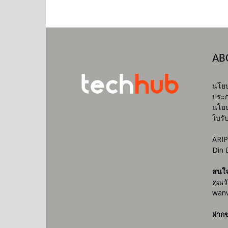
AB
นโยบ
ประก
นโยบ
ใบรั
ARIP
Din 
สนใ
คุณว
wanv
ฝากข