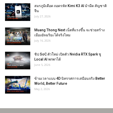
สมรภูมิเดือด ถอดรหัส Kimi K3 AI ม้ามืด สัญชาติ
จีน
July 27, 2026
Muang Thong Next เน็ตที่แรงขึ้น จะช่วยสร้าง
เมืองอัจฉริยะได้จริงไหม
July 16, 2026
ชิป SoC ตัวใหม่ เปิดตัว Nvidia RTX Spark ชู
Local AI พกพาได้
June 5, 2026
ข้ามเวลาแบบ 4D นิทรรศการเสมือนจริง Better
World, Better Future
May 2, 2026