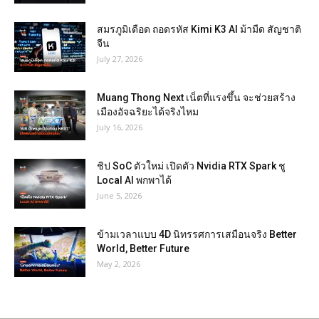
สมรภูมิเดือด ถอดรหัส Kimi K3 AI ม้ามืด สัญชาติ
จีน
July 27, 2026
Muang Thong Next เน็ตที่แรงขึ้น จะช่วยสร้าง
เมืองอัจฉริยะได้จริงไหม
July 16, 2026
ชิป SoC ตัวใหม่ เปิดตัว Nvidia RTX Spark ชู
Local AI พกพาได้
June 5, 2026
ข้ามเวลาแบบ 4D นิทรรศการเสมือนจริง Better
World, Better Future
May 2, 2026