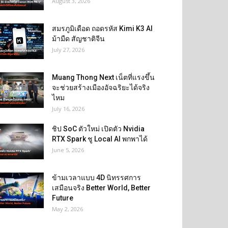
August 3, 2026
สมรภูมิเดือด ถอดรหัส Kimi K3 AI
ม้ามืด สัญชาติจีน
July 27, 2026
Muang Thong Next เน็ตที่แรงขึ้น
จะช่วยสร้างเมืองอัจฉริยะได้จริง
ไหม
July 16, 2026
ชิป SoC ตัวใหม่ เปิดตัว Nvidia
RTX Spark ชู Local AI พกพาได้
June 5, 2026
ข้ามเวลาแบบ 4D นิทรรศการ
เสมือนจริง Better World, Better
Future
May 2, 2026