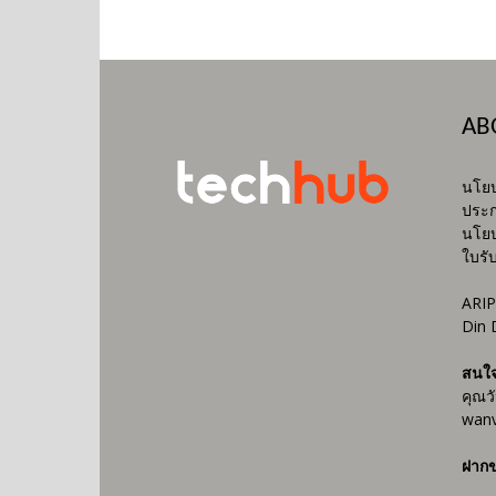
AB
นโยบ
ประก
นโยบ
ใบรั
ARIP
Din 
สนใ
คุณว
wanv
ฝากข