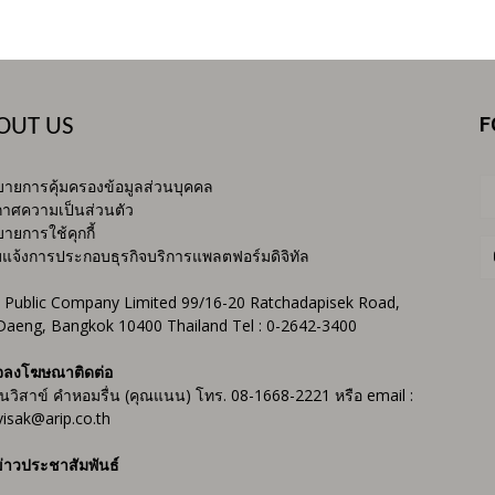
F
OUT US
ายการคุ้มครองข้อมูลส่วนบุคคล
าศความเป็นส่วนตัว
ายการใช้คุกกี้
บแจ้งการประกอบธุรกิจบริการแพลตฟอร์มดิจิทัล
 Public Company Limited 99/16-20 Ratchadapisek Road,
Daeng, Bangkok 10400 Thailand Tel : 0-2642-3400
จลงโฆษณาติดต่อ
ันวิสาข์ คำหอมรื่น (คุณแนน) โทร. 08-1668-2221 หรือ email :
isak@arip.co.th
่าวประชาสัมพันธ์